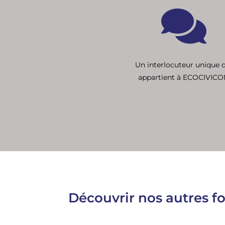
Un interlocuteur unique 
appartient à ECOCIVIC
Découvrir nos autres f