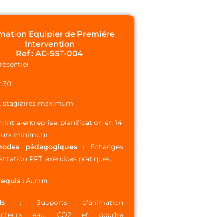
mation Equipier de Première
Intervention
Ref : AG-SST-004
résentiel
h30
2 stagiaires maximum
n Intra-entreprise, planification en 14
ours minimum
hodes pédagogiques :
Echanges,
entation PPT, exercices pratiques.
requis :
Aucun.
tils :
Supports d’animation,
incteurs eau, CO2 et poudre,