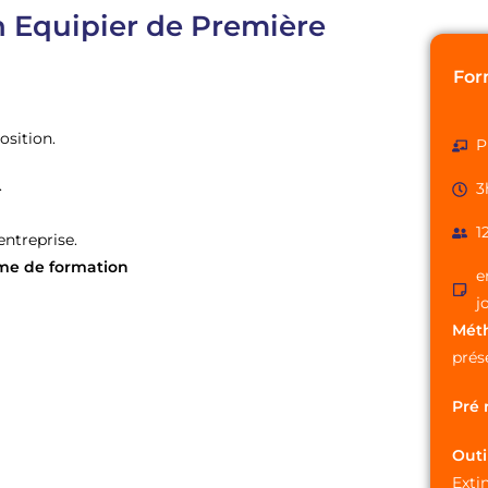
n Equipier de Première
For
osition.
P
.
3
1
entreprise.
e de formation
e
j
Mét
prés
Pré 
Ou
Ext