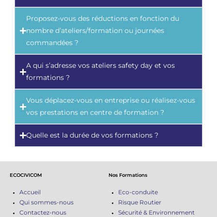
Proposez-vous des réductions en fonction du
nombre d’ateliers/formation ou journées
commandées ?
A qui s’adresse vos ateliers safety day et vos
formations ?
Vous déplacez-vous en entreprise ou réalisez-vous
vos prestations en centre de formation ?
Quelle est la durée de vos formations ?
ECOCIVICOM
Nos Formations
Accueil
Eco-conduite
Qui sommes-nous
Risque Routier
Contactez-nous
Sécurité & Environnement